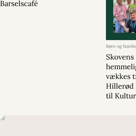
Barselscafé
Børn og famili
2026
Skovens
hemmeli
vækkes ti
Hillerød 
til Kultu