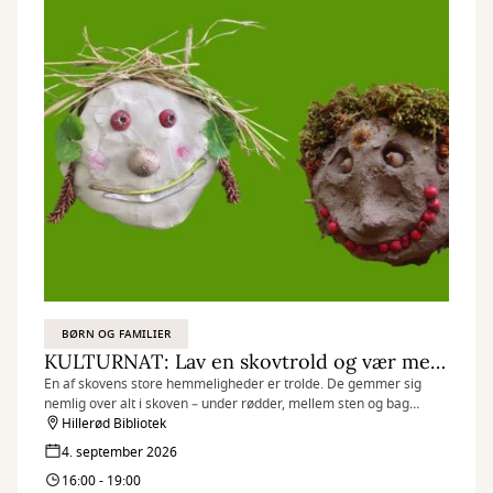
BØRN OG FAMILIER
KULTURNAT: Lav en skovtrold og vær med til at skabe en troldeskov
En af skovens store hemmeligheder er trolde. De gemmer sig
nemlig over alt i skoven – under rødder, mellem sten og bag
gamle træstubbe. Nu kan du være lave en skovtrold og være med
Hillerød Bibliotek
til at skabe en troldeskov!
4. september 2026
16:00 - 19:00