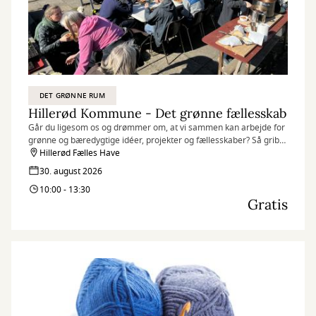
DET GRØNNE RUM
Hillerød Kommune - Det grønne fællesskab
Går du ligesom os og drømmer om, at vi sammen kan arbejde for
grønne og bæredygtige idéer, projekter og fællesskaber? Så grib
muligheden nu for, at vi kan samle de grønne kræfter i Hillerød
Hillerød Fælles Have
Kommune til en fælles snak og en hyggelig frokost i Fælleshaven,
30. august 2026
skabt af de unge frivillige i Street Lab.
10:00 - 13:30
Gratis