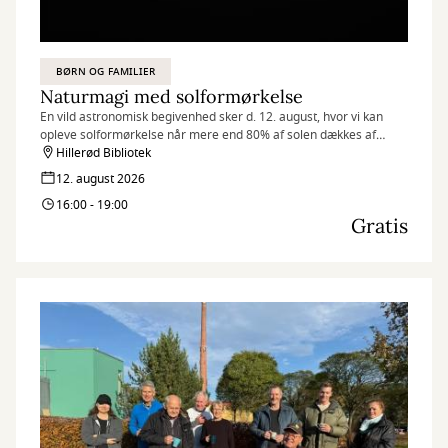
BØRN OG FAMILIER
Naturmagi med solformørkelse
En vild astronomisk begivenhed sker d. 12. august, hvor vi kan
opleve solformørkelse når mere end 80% af solen dækkes af
månen. Kom og hør mere om solformørkelsen som
Hillerød Bibliotek
naturfænomen, og vær med til kreative aktiviteter.
12. august 2026
16:00 - 19:00
Gratis