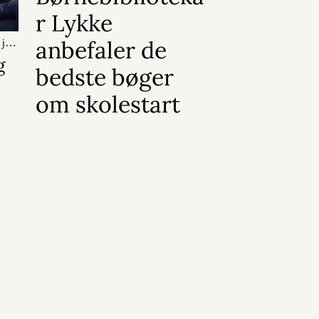
r Lykke
anbefaler de
 juli
g
bedste bøger
om skolestart