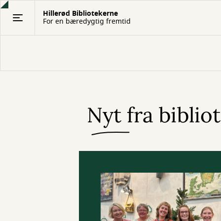
Gå
Hillerød Bibliotekerne
til
For en bæredygtig fremtid
hovedindhold
Nyt fra biblio
Forside