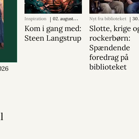
Inspiration
02. august
Nyt fra biblioteket
30.
2026
2026
Kom i gang med:
Slotte, krige o
Steen Langstrup
rockerbørn:
Spændende
foredrag på
biblioteket
026
l