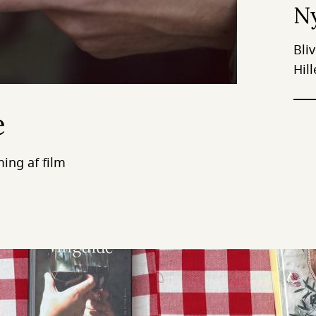
Ny
Bli
Hil
e
ing af film