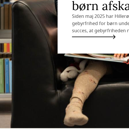
børn afsk
Siden maj 2025 har Hiller
gebyrfrihed for børn under
succes, at gebyrfriheden 