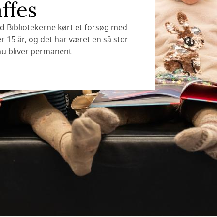
affes
ød Bibliotekerne kørt et forsøg med
 15 år, og det har været en så stor
nu bliver permanent