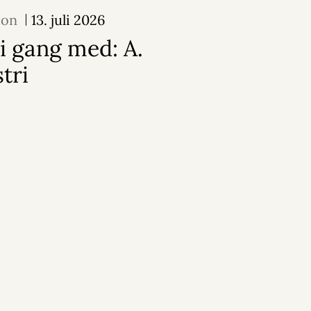
ion
13. juli 2026
i gang med: A.
stri