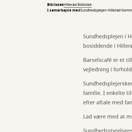
Bibliotek
Hillerød Bibliotek
I samarbejde med
Sundhedsplejen Hillerød Kom
Sundhedsplejen i Hi
bosiddende i Hille
Barselscafé er et t
vejledning i forhol
Sundhedsplejerskern
familie. I enkelte 
efter aftale med fa
Lad være med at mød
Sundhedsstyrelsens 