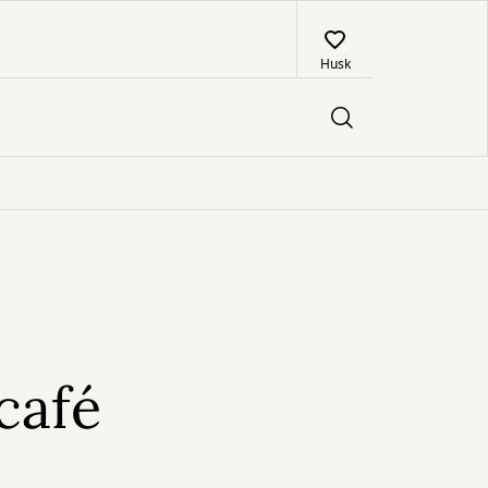
Husk
café