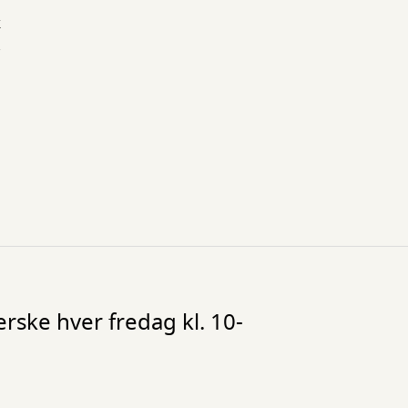
k
,
ske hver fredag kl. 10-