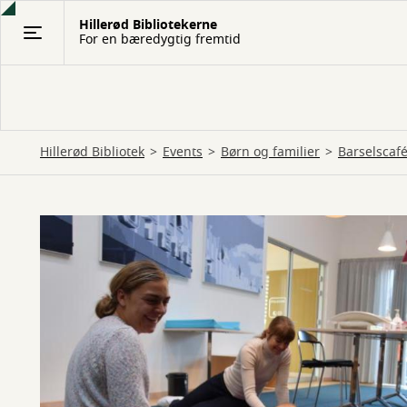
Gå
Hillerød Bibliotekerne
til
For en bæredygtig fremtid
hovedindhold
Hillerød Bibliotek
Events
Børn og familier
Barselscaf