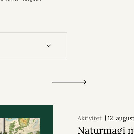
Aktivitet
12. augus
Naturmagi 