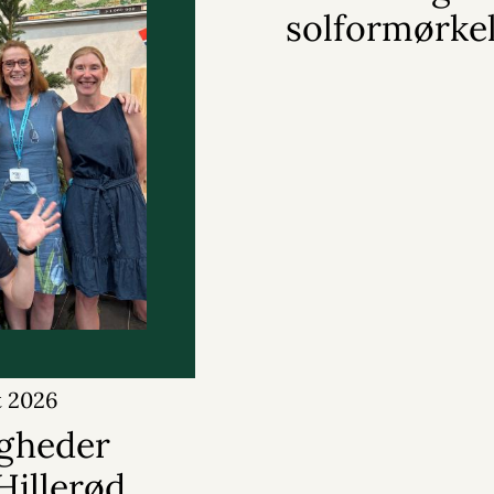
solformørke
t 2026
gheder
 Hillerød