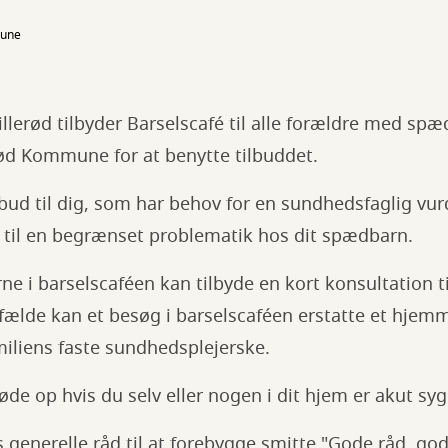
mune
llerød tilbyder Barselscafé til alle forældre med sp
rød Kommune for at benytte tilbuddet.
ilbud til dig, som har behov for en sundhedsfaglig vur
d til en begrænset problematik hos dit spædbarn.
e i barselscaféen kan tilbyde en kort konsultation t
tilfælde kan et besøg i barselscaféen erstatte et hje
miliens faste sundhedsplejerske.
e op hvis du selv eller nogen i dit hjem er akut syg
generelle råd til at forebygge smitte "Gode råd, god