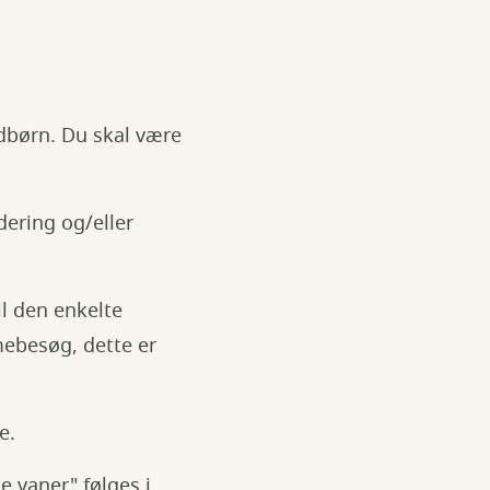
ædbørn. Du skal være
dering og/eller
il den enkelte
mmebesøg, dette er
e.
e vaner" følges i