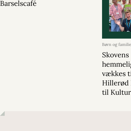
Barselscafé
Børn og famili
2026
Skovens
hemmeli
vækkes ti
Hillerød 
til Kultu