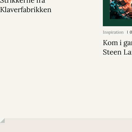
Strikkerne fra
Klaverfabrikken
Inspiration
0
Kom i ga
Steen La