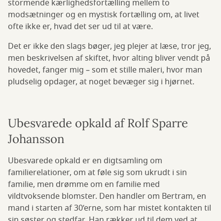
stormende kærlighedsfortælling mellem to
modsætninger og en mystisk fortælling om, at livet
ofte ikke er, hvad det ser ud til at være.
Det er ikke den slags bøger, jeg plejer at læse, tror jeg,
men beskrivelsen af skiftet, hvor alting bliver vendt på
hovedet, fanger mig – som et stille maleri, hvor man
pludselig opdager, at noget bevæger sig i hjørnet.
Ubesvarede opkald af Rolf Sparre
Johansson
Ubesvarede opkald er en digtsamling om
familierelationer, om at føle sig som ukrudt i sin
familie, men drømme om en familie med
vildtvoksende blomster. Den handler om Bertram, en
mand i starten af 30’erne, som har mistet kontakten til
sin søster og stedfar. Han rækker ud til dem ved at