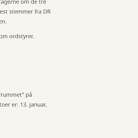
tagerne om de tre
flest stemmer fra DR
en.
som ordstyrer.
urrummet" på
er er: 13. januar,