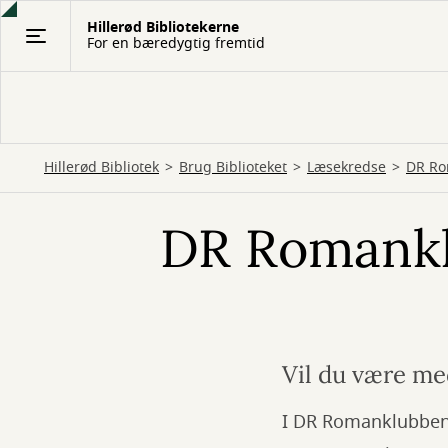
Gå
Hillerød Bibliotekerne
til
For en bæredygtig fremtid
hovedindhold
Hillerød Bibliotek
Brug Biblioteket
Læsekredse
DR Ro
DR Romank
Vil du være me
I DR Romanklubben 