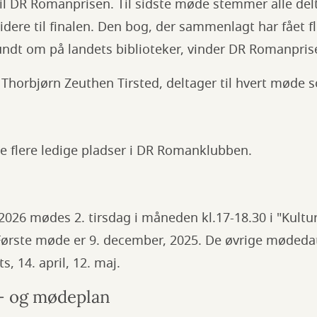
il DR Romanprisen. Til sidste møde stemmer alle del
videre til finalen. Den bog, der sammenlagt har fået 
dt om på landets biblioteker, vinder DR Romanpris
, Thorbjørn Zeuthen Tirsted, deltager til hvert møde 
e flere ledige pladser i DR Romanklubben.
26 mødes 2. tirsdag i måneden kl.17-18.30 i "Kult
 Første møde er 9. december, 2025. De øvrige mødedato
ts, 14. april, 12. maj.
e- og mødeplan