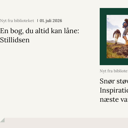
Nyt fra biblioteket
01. juli 2026
En bog, du altid kan låne:
Stillidsen
Nyt fra bibliot
2026
Snør stø
Inspirati
næste va