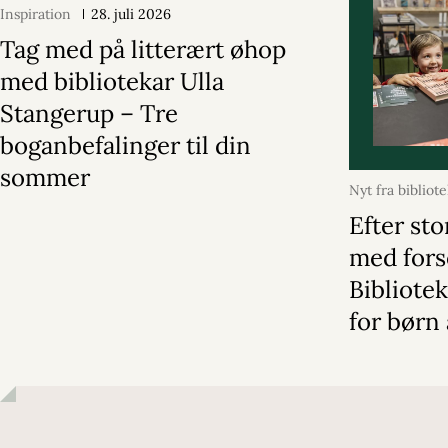
Inspiration
28. juli 2026
Tag med på litterært øhop
med bibliotekar Ulla
Stangerup – Tre
boganbefalinger til din
sommer
Nyt fra bibliot
2026
Efter sto
med fors
Bibliote
for børn 