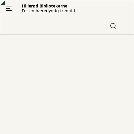
Gå
Hillerød Bibliotekerne
For en bæredygtig fremtid
til
hovedindhold