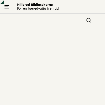
Gå
Hillerød Bibliotekerne
For en bæredygtig fremtid
til
hovedindhold