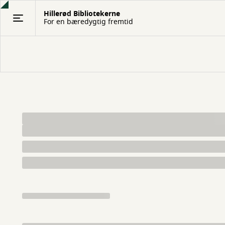
Gå
Hillerød Bibliotekerne
til
For en bæredygtig fremtid
hovedindhold