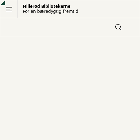
Gå
Hillerød Bibliotekerne
For en bæredygtig fremtid
til
hovedindhold