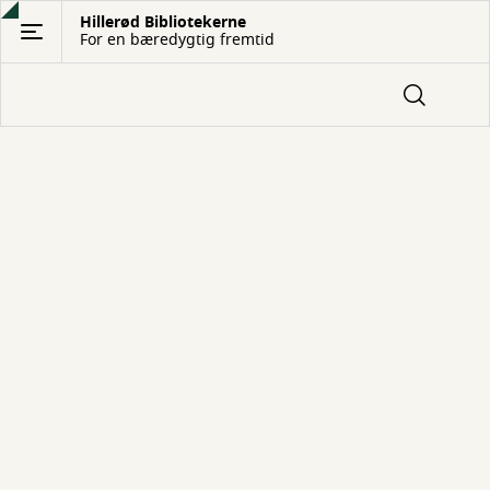
Gå
Hillerød Bibliotekerne
For en bæredygtig fremtid
til
hovedindhold