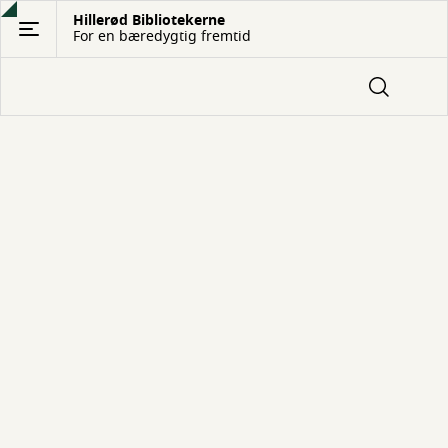
Gå
Hillerød Bibliotekerne
For en bæredygtig fremtid
til
hovedindhold