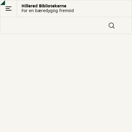
Gå
Hillerød Bibliotekerne
For en bæredygtig fremtid
til
hovedindhold