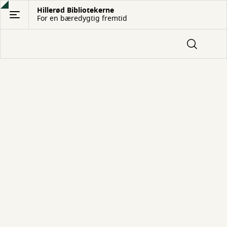
Gå
Hillerød Bibliotekerne
For en bæredygtig fremtid
til
hovedindhold