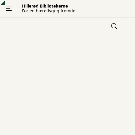
Gå
Hillerød Bibliotekerne
For en bæredygtig fremtid
til
hovedindhold