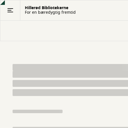
Gå
Hillerød Bibliotekerne
til
For en bæredygtig fremtid
hovedindhold