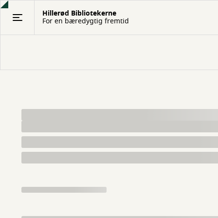
Gå
Hillerød Bibliotekerne
til
For en bæredygtig fremtid
hovedindhold