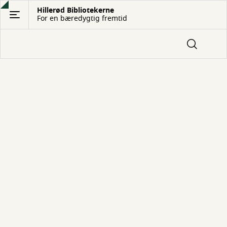
Gå
Hillerød Bibliotekerne
For en bæredygtig fremtid
til
hovedindhold