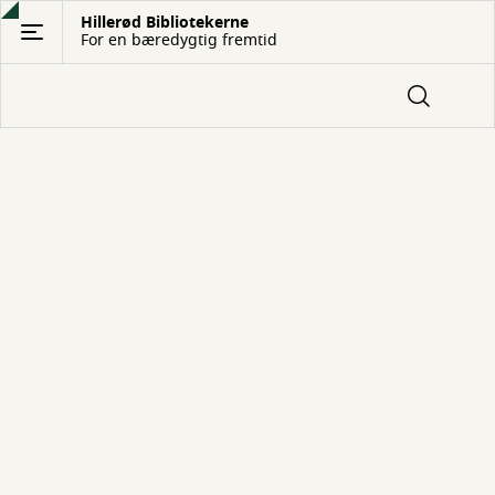
Gå
Hillerød Bibliotekerne
For en bæredygtig fremtid
til
hovedindhold