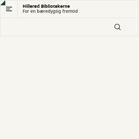
Gå
Hillerød Bibliotekerne
For en bæredygtig fremtid
til
hovedindhold