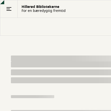
Gå
Hillerød Bibliotekerne
til
For en bæredygtig fremtid
hovedindhold